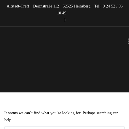
Altstadt-Treff · Deichstraße 112 · 52525 Heinsberg · Tel.: 0 24 52 / 93
10 49
It seems we can’t find what you’re looking for. Perhaps searching can
help.